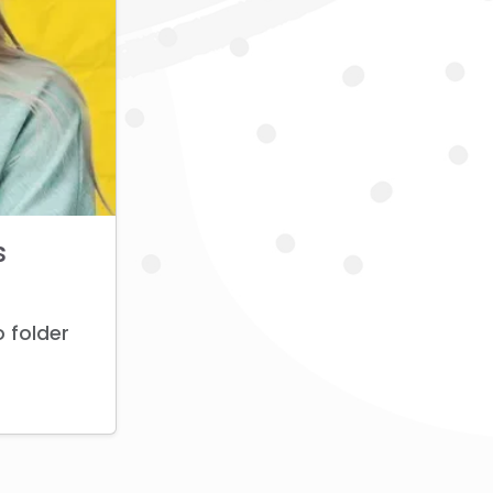
s
 folder