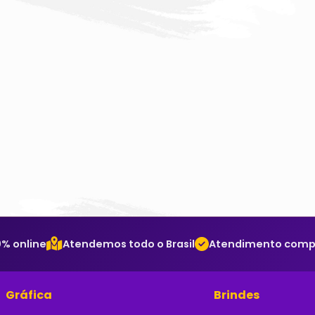
% online
Atendemos todo o Brasil
Atendimento comple
Gráfica
Brindes