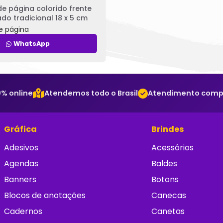
e página colorido frente
do tradicional 18 x 5 cm
e página
WhatsApp
% online
Atendemos todo o Brasil
Atendimento comple
Gráfica
Brindes
Adesivos
Acessórios
Agendas
Baldes
Banners
Botons
Blocos de anotações
Canecas
Cadernos
Canetas