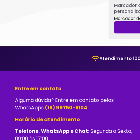
Marcador d
personaliza
Marcador d
Atendimento 100
Entre em contato
Alguma dúvida? Entre em contato pelos
WhatsApps
(15) 99750-5104
Horário de atendimento
Telefone, WhatsApp e Chat:
Segunda a Sexta,
09:00 às 17:00