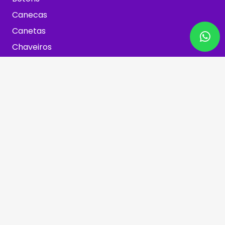
Canecas
Canetas
Chaveiros
Copos
Eletrônicos
Mochilas
Mousepad
Squeezes
Taças
Tirantes
Embalagens
Sacolas
Sacos