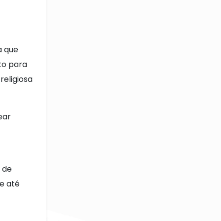
a que
to para
eligiosa
ear
 de
 e até