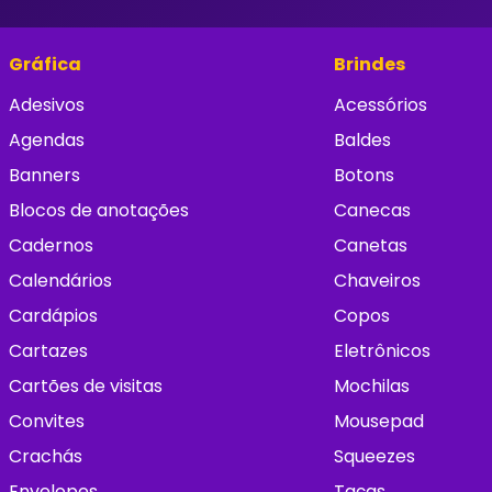
Gráfica
Brindes
Adesivos
Acessórios
Agendas
Baldes
Banners
Botons
Blocos de anotações
Canecas
Cadernos
Canetas
Calendários
Chaveiros
Cardápios
Copos
Cartazes
Eletrônicos
Cartões de visitas
Mochilas
Convites
Mousepad
Crachás
Squeezes
Envelopes
Taças