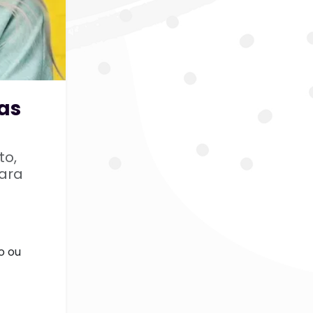
uas
to,
para
o ou