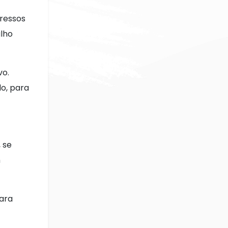
pressos
lho
vo.
o, para
 se
m
para