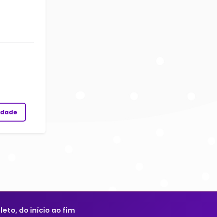
idade
to, do início ao fim