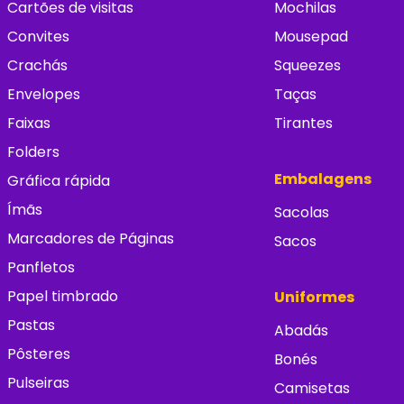
Cartões de visitas
Mochilas
Convites
Mousepad
Crachás
Squeezes
Envelopes
Taças
Faixas
Tirantes
Folders
Embalagens
Gráfica rápida
Ímãs
Sacolas
Marcadores de Páginas
Sacos
Panfletos
Papel timbrado
Uniformes
Pastas
Abadás
Pôsteres
Bonés
Pulseiras
Camisetas