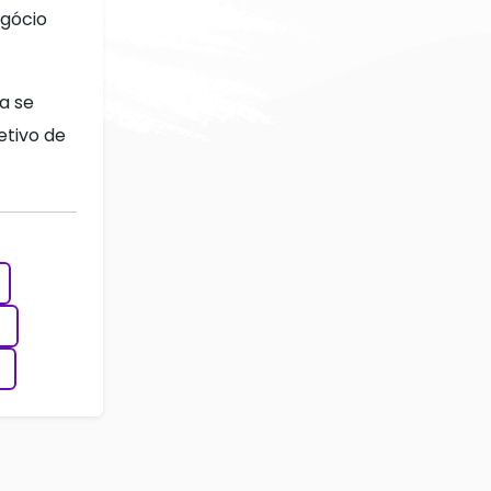
egócio
a se
etivo de