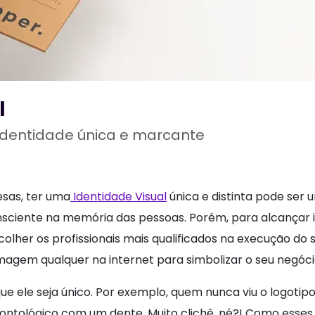
l
identidade única e marcante
sas, ter uma
Identidade Visual
única e distinta pode ser
nsciente na memória das pessoas. Porém, para alcançar i
olher os profissionais mais qualificados na execução do 
imagem qualquer na internet para simbolizar o seu negóci
 que ele seja único. Por exemplo, quem nunca viu o logoti
ontológico com um dente. Muito clichê, né?! Como esses