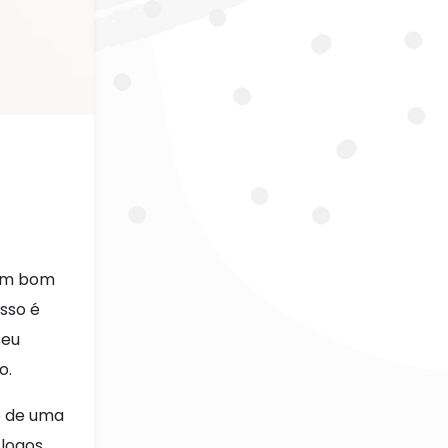
 um bom
sso é
seu
o.
po de uma
 logos