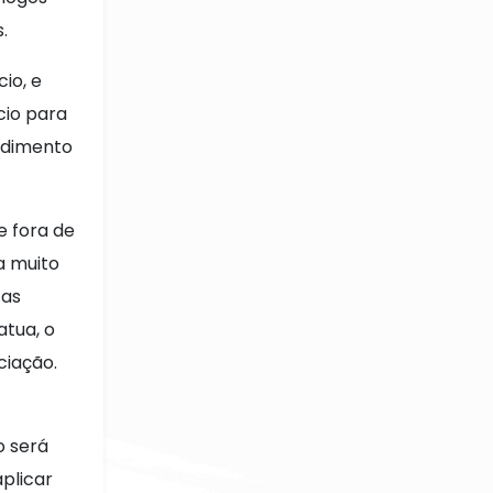
.
io, e
cio para
ndimento
e fora de
a muito
tas
tua, o
ciação.
o será
aplicar