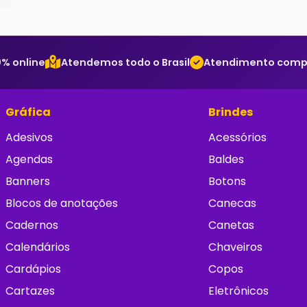
% online
Atendemos todo o Brasil
Atendimento comple
Gráfica
Brindes
Adesivos
Acessórios
Agendas
Baldes
Banners
Botons
Blocos de anotações
Canecas
Cadernos
Canetas
Calendários
Chaveiros
Cardápios
Copos
Cartazes
Eletrônicos