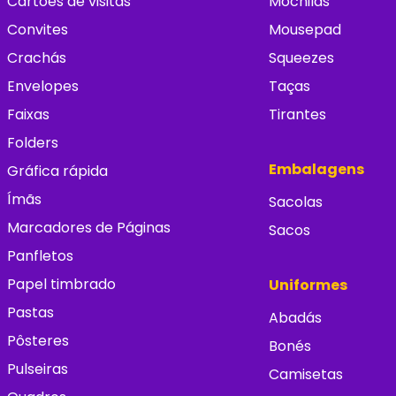
Cartões de visitas
Mochilas
Convites
Mousepad
Crachás
Squeezes
Envelopes
Taças
Faixas
Tirantes
Folders
Embalagens
Gráfica rápida
Ímãs
Sacolas
Marcadores de Páginas
Sacos
Panfletos
Papel timbrado
Uniformes
Pastas
Abadás
Pôsteres
Bonés
Pulseiras
Camisetas