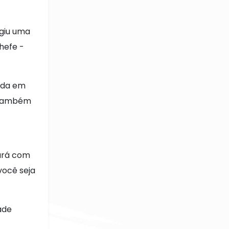
giu uma
hefe -
hada em
e também
fará com
você seja
ade