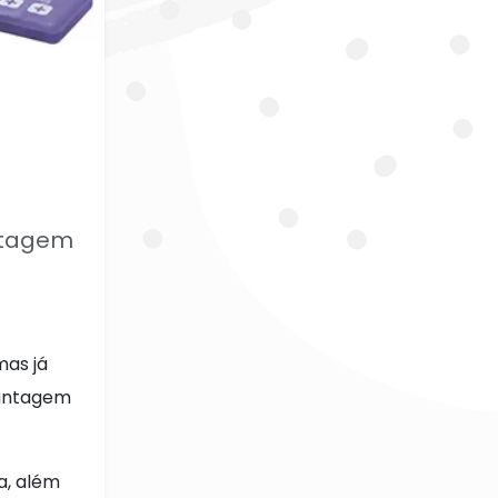
antagem
mas já
vantagem
a, além