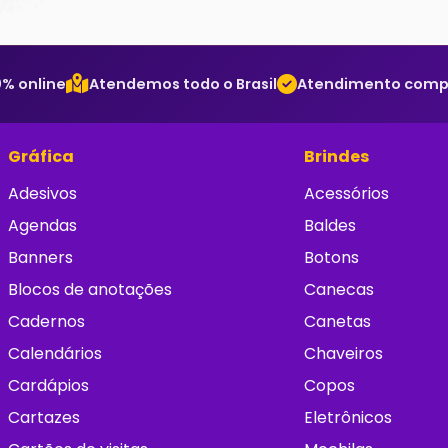
% online
Atendemos todo o Brasil
Atendimento comple
Gráfica
Brindes
Adesivos
Acessórios
Agendas
Baldes
Banners
Botons
Blocos de anotações
Canecas
Cadernos
Canetas
Calendários
Chaveiros
Cardápios
Copos
Cartazes
Eletrônicos