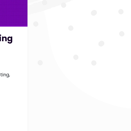
ing
ing,